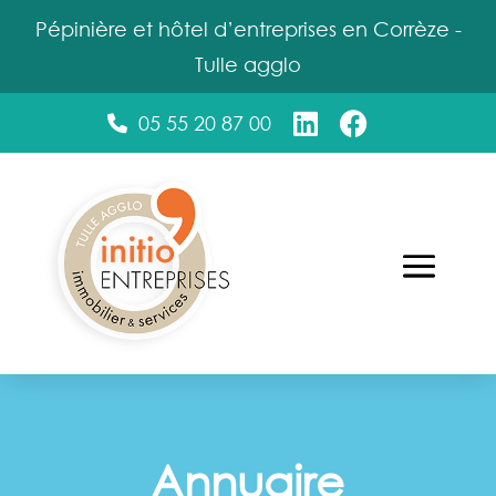
Pépinière et hôtel d’entreprises en Corrèze -
Tulle agglo
05 55 20 87 00
Annuaire