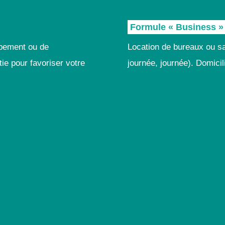
Formule « Business »
ppement ou de
Location de bureaux ou sa
ie pour favoriser votre
journée, journée). Domicil
tre besoin
otre offre