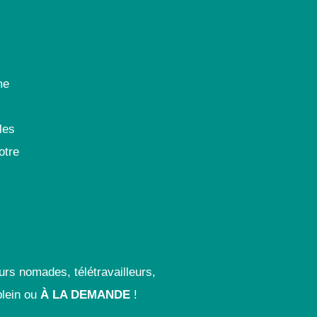
me
les
otre
urs nomades, télétravailleurs,
lein ou
À LA DEMANDE
!