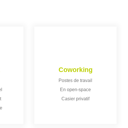
x
Coworking
Postes de travail
el
En open-space
t
Casier privatif
ue