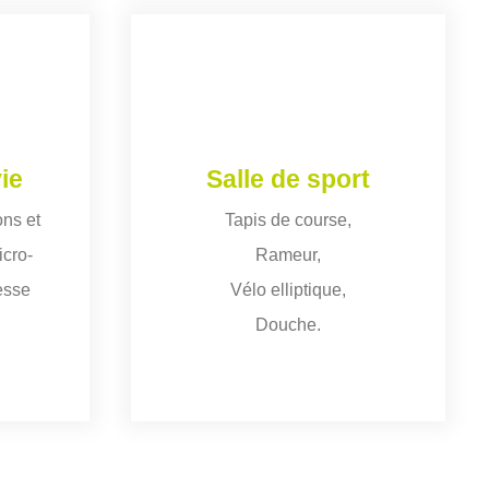
ie
Salle de sport
ons et
Tapis de course,
icro-
Rameur,
esse
Vélo elliptique,
Douche.