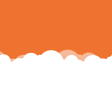
au 1er semestre 2024
»
»
»
Accueil
Evènements
2024
Nouveaux arrivants au 1er semestre 2024