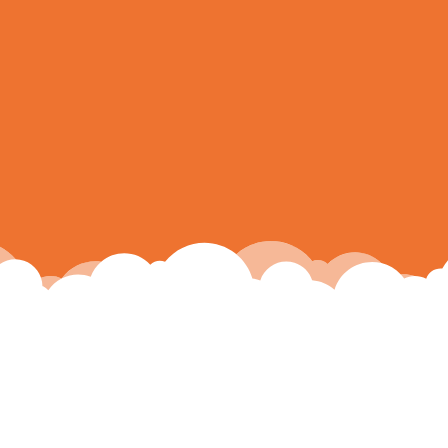
cabinet Équilibre
Naturel
»
»
Accueil
Evènements
initio accueille le cabinet Équilibre Naturel