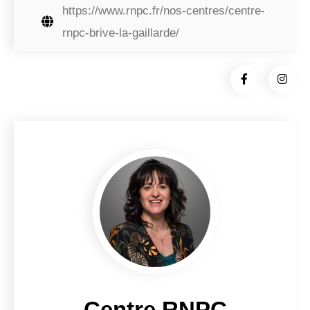
https://www.rnpc.fr/nos-centres/centre-
rnpc-brive-la-gaillarde/
Centre RNPC